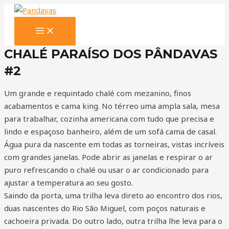
Ir
para
MAIN
o
MENU
conteúdo
CHALÉ PARAÍSO DOS PÂNDAVAS
#2
Um grande e requintado chalé com mezanino, finos
acabamentos e cama king. No térreo uma ampla sala, mesa
para trabalhar, cozinha americana com tudo que precisa e
lindo e espaçoso banheiro, além de um sofá cama de casal.
Água pura da nascente em todas as torneiras, vistas incríveis
com grandes janelas. Pode abrir as janelas e respirar o ar
puro refrescando o chalé ou usar o ar condicionado para
ajustar a temperatura ao seu gosto.
Saindo da porta, uma trilha leva direto ao encontro dos rios,
duas nascentes do Rio São Miguel, com poços naturais e
cachoeira privada. Do outro lado, outra trilha lhe leva para o