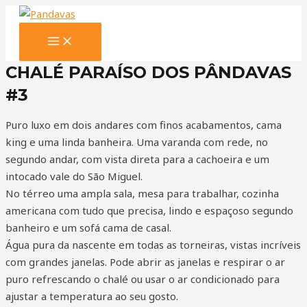
Ir
para
MAIN
o
MENU
conteúdo
CHALÉ PARAÍSO DOS PÂNDAVAS
#3
Puro luxo em dois andares com finos acabamentos, cama
king e uma linda banheira. Uma varanda com rede, no
segundo andar, com vista direta para a cachoeira e um
intocado vale do São Miguel.
No térreo uma ampla sala, mesa para trabalhar, cozinha
americana com tudo que precisa, lindo e espaçoso segundo
banheiro e um sofá cama de casal.
Água pura da nascente em todas as torneiras, vistas incríveis
com grandes janelas. Pode abrir as janelas e respirar o ar
puro refrescando o chalé ou usar o ar condicionado para
ajustar a temperatura ao seu gosto.